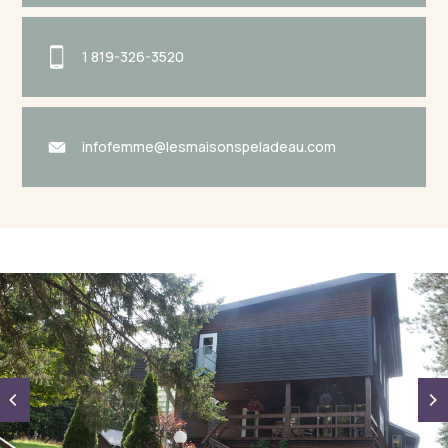
1 819-326-3520
infofemme@lesmaisonspeladeau.com