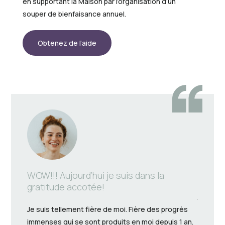
en supportant la Maison par l’organisation d’un
souper de bienfaisance annuel.
Obtenez de l’aide
WOW!!! Aujourd’hui je suis dans la
Un bon
gratitude accotée!
J’ai pris
Je suis tellement fière de moi. Fière des progrès
téléphon
immenses qui se sont produits en moi depuis 1 an.
qu’il ét