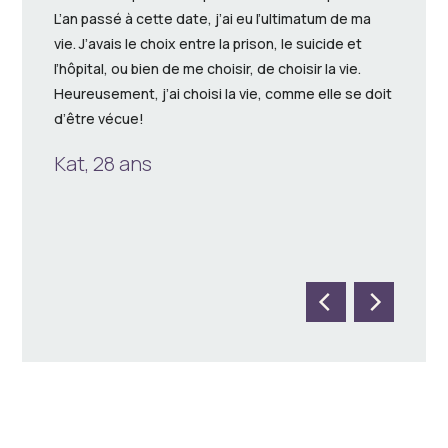
L’an passé à cette date, j’ai eu l’ultimatum de ma
catastro
vie. J’avais le choix entre la prison, le suicide et
matin-là
l’hôpital, ou bien de me choisir, de choisir la vie.
que je l
Heureusement, j’ai choisi la vie, comme elle se doit
arrivera
d’être vécue!
chance m
ou mouri
Kat, 28 ans
Hugue